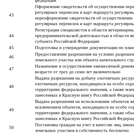
федераций
Оформление свидетельств об осуществлении пер
регулярных перевозок и карт маршрута регулярны
43
переоформление свидетельств об осуществлении
регулярных перевозок и карт маршрута регулярн
Регистрация специалистов в области ветеринари
44
предпринимательской деятельностью в области в
субъекта Российской Федерации
45
Подготовка и утверждение документации по план
Предоставление разрешения на условно разрешен
46
земельного участка или объекта капитального ст
Назначение и осуществление ежемесячной денежн
47
возрасте от трех до семи лет включительно
Выдача разрешения на добычу охотничьих ресурс
охотничьих ресурсов, находящихся на особо ох
48
территориях федерального значения, а также мле
занесенных в Красную книгу Российской Федера
Выдача разрешения на использование объектов жи
исключением объектов, находящихся на особо о
49
территориях федерального значения, а также объ
занесенных в Красную книгу Российской Федера
Постановка граждан на учет в качестве лиц, име
50
земельных участков в собственность бесплатно