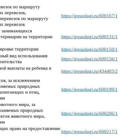
евозок по маршруту
х перевозок,
https://gosuslugi.ru/600167/1
 перевозок по маршруту
ых перевозок
и, занимающихся
етеринарии на территории
https://gosuslugi.ru/600131/1
ировке территории
https://gosuslugi.ru/600150/1
ный вид использования
https://gosuslugi.ru/600156/1
роительства
ой выплаты на ребенка в
https://gosuslugi.ru/434403/2
ов, за исключением
раняемых природных
https://gosuslugi.ru/600199/1
копитающих и птиц,
ции
вотного мира, за
храняемых природных
https://gosuslugi.ru/600206/1
ектов животного мира,
ции
ющих право на предоставление
https://gosuslugi.ru/600217/1