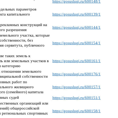
https://gosuslugi.ru/600148/1
едельных параметров
кта капитального
https://gosuslugi.ru/600139/1
 рекламных конструкций на
https://gosuslugi.ru/600144/1
ого разрешения
земельного участка, которые
собственности, без
https://gosuslugi.ru/600154/1
ия сервитута, публичного
ве таких земель к
ль или земельных участков в
https://gosuslugi.ru/600161/1
ю категорию
в отношении земельного
https://gosuslugi.ru/600176/1
униципальной собственности
новных работ по
уального жилищного
https://gosuslugi.ru/600157/1
ого (семейного) капитала
вных судей
https://gosuslugi.ru/600151/1
ественных организаций или
лений) общероссийской
https://gosuslugi.ru/600158/1
м региональных спортивных