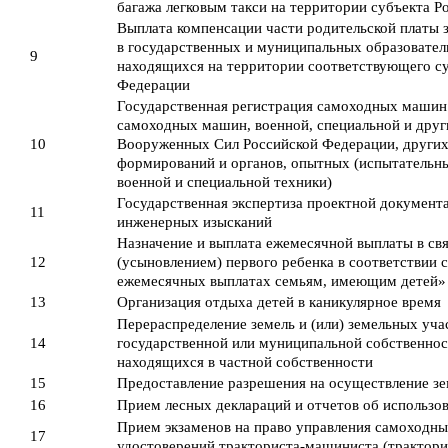
багажа легковым такси на территории субъекта 
Выплата компенсации части родительской платы з
в государственных и муниципальных образовател
9
находящихся на территории соответствующего су
Федерации
Государственная регистрация самоходных машин 
самоходных машин, военной, специальной и друг
10
Вооруженных Сил Российской Федерации, других
формирований и органов, опытных (испытательны
военной и специальной техники)
Государственная экспертиза проектной документа
11
инженерных изысканий
Назначение и выплата ежемесячной выплаты в св
12
(усыновлением) первого ребенка в соответствии
ежемесячных выплатах семьям, имеющим детей»
13
Организация отдыха детей в каникулярное время
Перераспределение земель и (или) земельных уча
14
государственной или муниципальной собственност
находящихся в частной собственности
15
Предоставление разрешения на осуществление з
16
Прием лесных деклараций и отчетов об использо
Прием экзаменов на право управления самоходн
17
удостоверений тракториста-машиниста (трактори