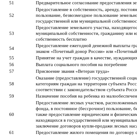
51
Предварительное согласование предоставления зе
Предоставление в собственность, аренду, постоя
52
пользование, безвозмездное пользование земельно
государственной или муниципальной собственност
Предоставление земельного участка, находящегос
53
муниципальной собственности, гражданину или 
собственность бесплатно
Предоставление ежегодной денежной выплаты г
54
знаком «Почетный донор России» или «Почетны
55
Принятие на учет граждан в качестве, нуждающ
56
Выплата социального пособия на погребение
57
Присвоение звания «Ветеран труда»
Оказание (предоставление) государственной со
58
категориям граждан на территории субъекта Рос
соответствии с законодательством субъекта Рос
59
Назначение пособия на ребенка из малообеспече
Предоставление лесных участков, расположенных 
фонда, в постоянное (бессрочное) пользование, б
60
также предоставление юридическим и физическим
находящихся в государственной или муниципально
заключение договоров купли-продажи лесных на
61
Предоставление жилого помещения по договору 