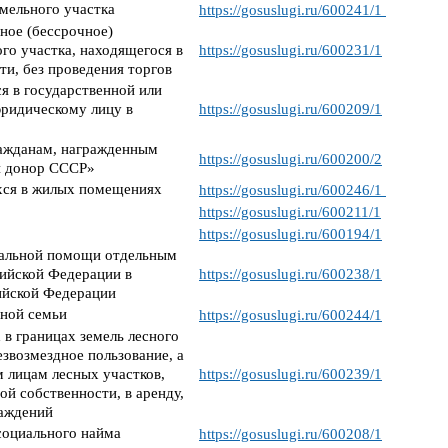
мельного участка
https://gosuslugi.ru/600241/1
нное (бессрочное)
го участка, находящегося в
https://gosuslugi.ru/600231/1
и, без проведения торгов
я в государственной или
юридическому лицу в
https://gosuslugi.ru/600209/1
ражданам, награжденным
https://gosuslugi.ru/600200/2
й донор СССР»
ихся в жилых помещениях
https://gosuslugi.ru/600246/1
https://gosuslugi.ru/600211/1
https://gosuslugi.ru/600194/1
циальной помощи отдельным
сийской Федерации в
https://gosuslugi.ru/600238/1
сийской Федерации
нной семьи
https://gosuslugi.ru/600244/1
в границах земель лесного
езвозмездное пользование, а
 лицам лесных участков,
https://gosuslugi.ru/600239/1
й собственности, в аренду,
саждений
социального найма
https://gosuslugi.ru/600208/1