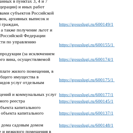
анных в пунктах 3, 4 и 7
едерации) и иных работ
вами субъектов Российской
вок, архивных выписок и
 граждан,
https://gosuslugi.ru/600149/1
а также получение льгот и
м Российской Федерации
сти по управлению
https://gosuslugi.ru/600155/1
 продукции (за исключением
ого вина, осуществляемой
https://gosuslugi.ru/600174/1
оплате жилого помещения, в
 общего имущества в
https://gosuslugi.ru/600175/1
видов услуг отдельным
щений и коммунальных услуг
https://gosuslugi.ru/600177/1
ного реестра
https://gosuslugi.ru/600145/1
бъекта капитального
 объекта капитального
https://gosuslugi.ru/600137/1
о дома садовым домом
https://gosuslugi.ru/600148/1
 и нежилого помещения в