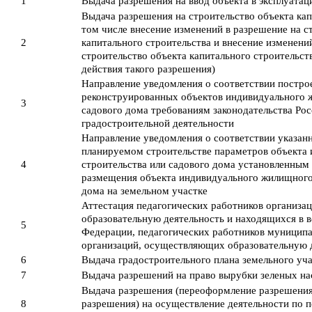
1
Выдача разрешения на ввод объекта в эксплуата
Выдача разрешения на строительство объекта кап
том числе внесение изменений в разрешение на с
2
капитального строительства и внесение изменени
строительство объекта капитального строительств
действия такого разрешения)
Направление уведомления о соответствии постро
реконструированных объектов индивидуального 
3
садового дома требованиям законодательства Ро
градостроительной деятельности
Направление уведомления о соответствии указан
планируемом строительстве параметров объекта
4
строительства или садового дома установленным
размещения объекта индивидуального жилищного 
дома на земельном участке
Аттестация педагогических работников организ
образовательную деятельность и находящихся в в
5
Федерации, педагогических работников муницип
организаций, осуществляющих образовательную 
6
Выдача градостроительного плана земельного уч
7
Выдача разрешений на право вырубки зеленых н
Выдача разрешения (переоформление разрешения
8
разрешения) на осуществление деятельности по п