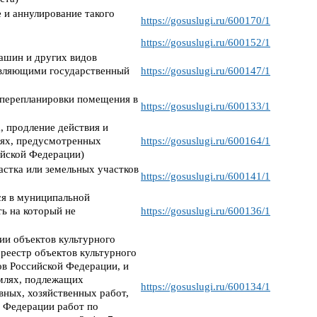
 и аннулирование такого
https://gosuslugi.ru/600170/1
https://gosuslugi.ru/600152/1
ашин и других видов
твляющими государственный
https://gosuslugi.ru/600147/1
) перепланировки помещения в
https://gosuslugi.ru/600133/1
, продление действия и
аях, предусмотренных
https://gosuslugi.ru/600164/1
йской Федерации)
стка или земельных участков
https://gosuslugi.ru/600141/1
ся в муниципальной
ть на который не
https://gosuslugi.ru/600136/1
ии объектов культурного
реестр объектов культурного
ов Российской Федерации, и
емлях, подлежащих
https://gosuslugi.ru/600134/1
вных, хозяйственных работ,
 Федерации работ по