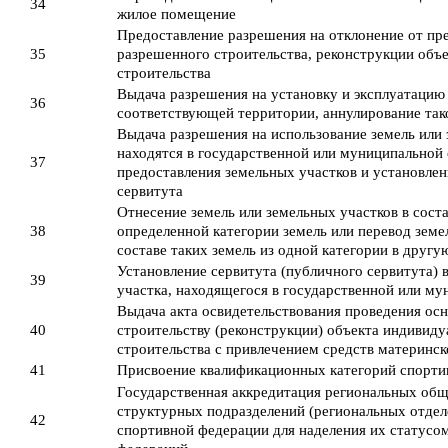
34
жилое помещение
Предоставление разрешения на отклонение от пр
35
разрешенного строительства, реконструкции объе
строительства
Выдача разрешения на установку и эксплуатацию
36
соответствующей территории, аннулирование так
Выдача разрешения на использование земель или 
находятся в государственной или муниципальной 
37
предоставления земельных участков и установлен
сервитута
Отнесение земель или земельных участков в соста
38
определенной категории земель или перевод земе
составе таких земель из одной категории в другу
Установление сервитута (публичного сервитута) 
39
участка, находящегося в государственной или м
Выдача акта освидетельствования проведения ос
40
строительству (реконструкции) объекта индивид
строительства с привлечением средств материнск
41
Присвоение квалификационных категорий спорти
Государственная аккредитация региональных общ
структурных подразделений (региональных отде
42
спортивной федерации для наделения их статусо