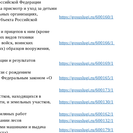
Российской Федерации
а присмотр и уход за детьми
ьных организациях,
https://gosuslugi.ru/600160/1
бъекта Российской
и прицепов к ним (кроме
их видов техники
 войск, воинских
https://gosuslugi.ru/600166/1
х) образцов вооружения,
ции и результатов
https://gosuslugi.ru/600169/1
язи с рождением
 с Федеральным законом «О
https://gosuslugi.ru/600165/1
https://gosuslugi.ru/600173/1
стков, находящихся в
и, и земельных участков,
https://gosuslugi.ru/600130/1
емляных работ
https://gosuslugi.ru/600162/1
вании лесов
https://gosuslugi.ru/600132/1
ыми машинами и выдача
https://gosuslugi.ru/600179/1
ста)