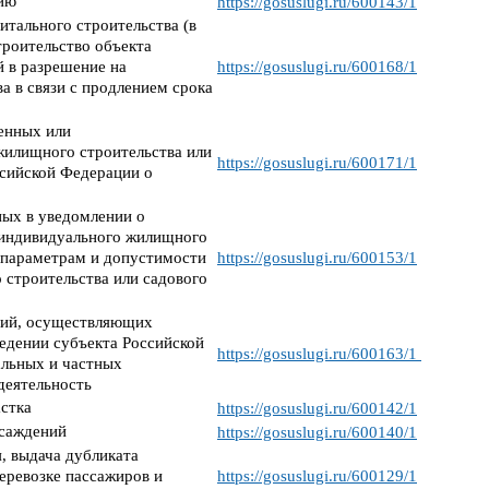
цию
https://gosuslugi.ru/600143/1
итального строительства (в
троительство объекта
й в разрешение на
https://gosuslugi.ru/600168/1
а в связи с продлением срока
енных или
жилищного строительства или
https://gosuslugi.ru/600171/1
ссийской Федерации о
ных в уведомлении о
 индивидуального жилищного
 параметрам и допустимости
https://gosuslugi.ru/600153/1
строительства или садового
аций, осуществляющих
едении субъекта Российской
https://gosuslugi.ru/600163/1
альных и частных
деятельность
астка
https://gosuslugi.ru/600142/1
асаждений
https://gosuslugi.ru/600140/1
, выдача дубликата
еревозке пассажиров и
https://gosuslugi.ru/600129/1