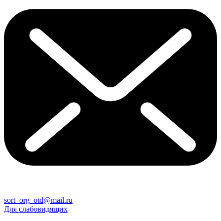
sort_org_otd@mail.ru
Для слабовидящих