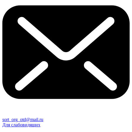
sort_org_otd@mail.ru
Для слабовидящих