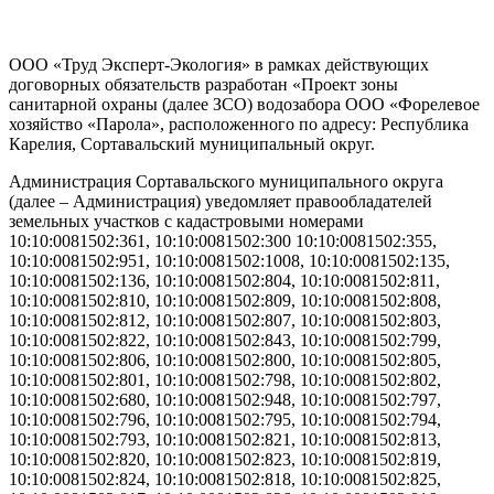
ООО «Труд Эксперт-Экология» в рамках действующих
договорных обязательств разработан «Проект зоны
санитарной охраны (далее ЗСО) водозабора ООО «Форелевое
хозяйство «Парола», расположенного по адресу: Республика
Карелия, Сортавальский муниципальный округ.
Администрация Сортавальского муниципального округа
(далее – Администрация) уведомляет правообладателей
земельных участков с кадастровыми номерами
10:10:0081502:361, 10:10:0081502:300 10:10:0081502:355,
10:10:0081502:951, 10:10:0081502:1008, 10:10:0081502:135,
10:10:0081502:136, 10:10:0081502:804, 10:10:0081502:811,
10:10:0081502:810, 10:10:0081502:809, 10:10:0081502:808,
10:10:0081502:812, 10:10:0081502:807, 10:10:0081502:803,
10:10:0081502:822, 10:10:0081502:843, 10:10:0081502:799,
10:10:0081502:806, 10:10:0081502:800, 10:10:0081502:805,
10:10:0081502:801, 10:10:0081502:798, 10:10:0081502:802,
10:10:0081502:680, 10:10:0081502:948, 10:10:0081502:797,
10:10:0081502:796, 10:10:0081502:795, 10:10:0081502:794,
10:10:0081502:793, 10:10:0081502:821, 10:10:0081502:813,
10:10:0081502:820, 10:10:0081502:823, 10:10:0081502:819,
10:10:0081502:824, 10:10:0081502:818, 10:10:0081502:825,