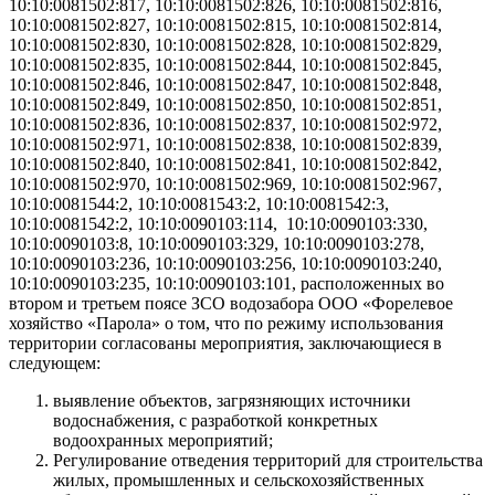
10:10:0081502:817, 10:10:0081502:826, 10:10:0081502:816,
10:10:0081502:827, 10:10:0081502:815, 10:10:0081502:814,
10:10:0081502:830, 10:10:0081502:828, 10:10:0081502:829,
10:10:0081502:835, 10:10:0081502:844, 10:10:0081502:845,
10:10:0081502:846, 10:10:0081502:847, 10:10:0081502:848,
10:10:0081502:849, 10:10:0081502:850, 10:10:0081502:851,
10:10:0081502:836, 10:10:0081502:837, 10:10:0081502:972,
10:10:0081502:971, 10:10:0081502:838, 10:10:0081502:839,
10:10:0081502:840, 10:10:0081502:841, 10:10:0081502:842,
10:10:0081502:970, 10:10:0081502:969, 10:10:0081502:967,
10:10:0081544:2, 10:10:0081543:2, 10:10:0081542:3,
10:10:0081542:2, 10:10:0090103:114, 10:10:0090103:330,
10:10:0090103:8, 10:10:0090103:329, 10:10:0090103:278,
10:10:0090103:236, 10:10:0090103:256, 10:10:0090103:240,
10:10:0090103:235, 10:10:0090103:101, расположенных во
втором и третьем поясе ЗСО водозабора ООО «Форелевое
хозяйство «Парола» о том, что по режиму использования
территории согласованы мероприятия, заключающиеся в
следующем:
выявление объектов, загрязняющих источники
водоснабжения, с разработкой конкретных
водоохранных мероприятий;
Регулирование отведения территорий для строительства
жилых, промышленных и сельскохозяйственных