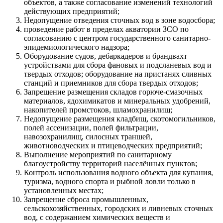
объектов, а также согласование изменений технологий
действующих предприятий;
Недопущение отведения сточных вод в зоне водосбора;
проведение работ в пределах акватории ЗСО по
согласованию с центром государственного санитарно-
эпидемиологического надзора;
Оборудование судов, дебаркадеров и брандвахт
устройствами для сбора фановых и подсланевых вод и
твердых отходов; оборудование на пристанях сливных
станций и приемников для сбора твердых отходов;
Запрещение размещения складов горюче-смазочных
материалов, ядохимикатов и минеральных удобрений,
накопителей промстоков, шламохранилищ;
Недопущение размещения кладбищ, скотомогильников,
полей ассенизации, полей фильтрации,
навозохранилищ, силосных траншей,
животноводческих и птицеводческих предприятий;
Выполнение мероприятий по санитарному
благоустройству территорий населённых пунктов;
Контроль использования водного объекта для купания,
туризма, водного спорта и рыбной ловли только в
установленных местах;
Запрещение сброса промышленных,
сельскохозяйственных, городских и ливневых сточных
вод, с содержанием химических веществ и