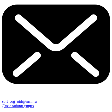
sort_org_otd@mail.ru
Для слабовидящих