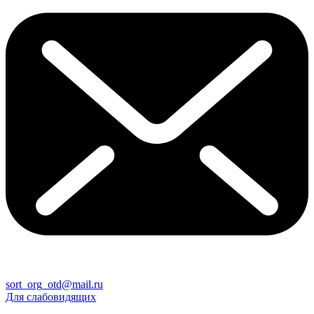
sort_org_otd@mail.ru
Для слабовидящих