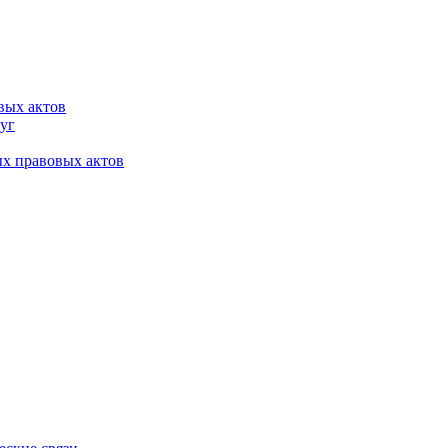
вых актов
уг
х правовых актов