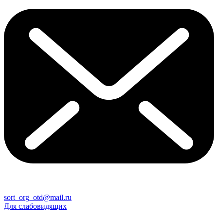
sort_org_otd@mail.ru
Для слабовидящих