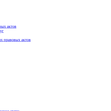
вых актов
уг
х правовых актов