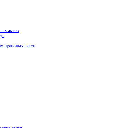
вых актов
уг
х правовых актов