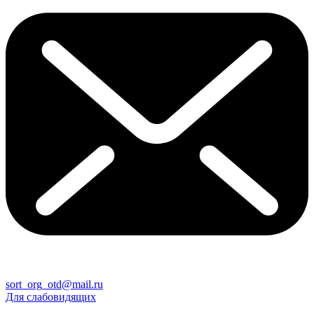
sort_org_otd@mail.ru
Для слабовидящих