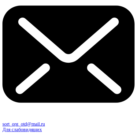
sort_org_otd@mail.ru
Для слабовидящих