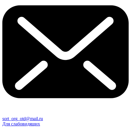
sort_org_otd@mail.ru
Для слабовидящих